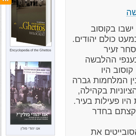
שה
ישבו בקוסוב
ם, כמעט כולם יהודים.
חר זעיר
Encyclopedia of the Ghettos
ענפי ההלבשה
קוסוב היו
ין המלחמות גברה
יוניות בקהילה,
ת היו פעילות בעיר.
 קצתם בחדר
אנו יהודי פולין
ספטמבר 1939 כבשו הסובייטים את