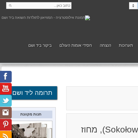
תערוכות
הנצחה
חסידי אומות העולם
ביקור ביד ושם
קנה
תמוך
תרומה ליד ושם
חנות מקוונת
מקום לפני המלחמה: עיירה בנפת סוקולוב (Sokołow), מחוז