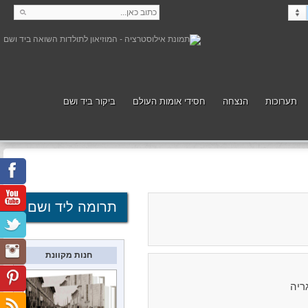
תערוכות
הנצחה
חסידי אומות העולם
ביקור ביד ושם
קנה
תמוך
תרומה ליד ושם
חנות מקוונת