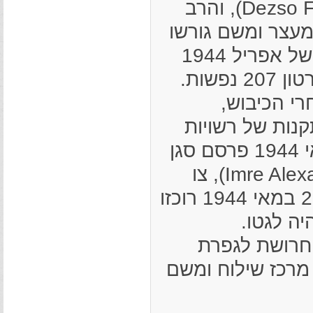
נשיא הקהילה, עורך הדין ד"ר דז'ו פיש (Dezso Fisch), והרב
חו למחנה מעצר ומשם גורשו
. על-פי מיפקד שנערך בשבוע השני של אפריל 1944
שות.
רי הכיבוש,
תקנות של רשויות
השלטון ההונגרי, המרכזי והמקומי. ב-1 במאי 1944 פרסם סגן
הממונה על המחוז, אימרה אלכסנדר (Imre Alexander), צו
בדבר ריכוזם של יהודי המחוז בגטאות. עד 26 במאי 1944 רוכזו
 לבית חרושת לגפרת
 ששימש מרכז שילוח ומשם