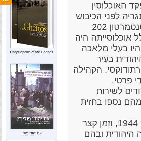
19, במיפקד האוכלוסין
גריה לפני הכיבוש
הגרמני, נמנו בקונסנטמרטון 202
ל אוכלוסייתה היה
היו בעלי מלאכה
Encyclopedia of the Ghettos
יהודית בעיר
תודוקסי. הקהילה
י פרטי.
1 גויסו 18 יהודים לשירות
מהם נספו בחזית
הצבא הגרמני כבש את הונגריה ב-19 במרס 1944, וזמן קצר
 היהודית ובהם
אנו יהודי פולין