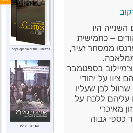
קוב
השנייה היו
ילוב כ-500 יהודים – כחמישית
נסו ממסחר זעיר,
Encyclopedia of the Ghettos
ממלאכה.
צ'מיילוב בספטמבר
 הם ציוו על יהודי
רוול לבן שעליו
ו עליהם ללכת על
ן מאיכרי
 כספי גבוה
אנו יהודי פולין