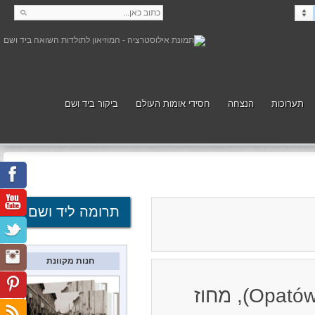
תערוכות
הנצחה
חסידי אומות העולם
ביקור ביד ושם
קנה
תמוך
תרומה ליד ושם
חנות מקוונת
מקום לפני המלחמה: עיירה בנפת אופטוב (Opatów), מחוז