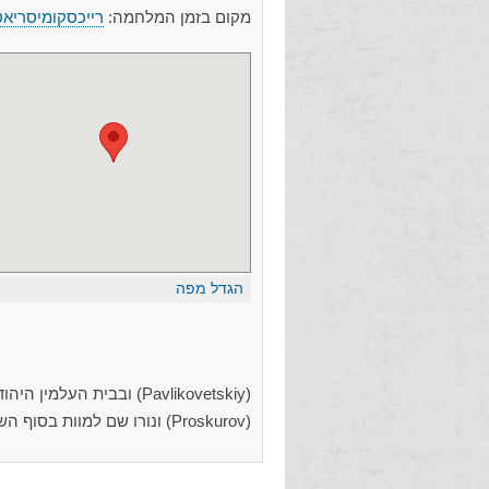
מקום בזמן המלחמה:
רייכסקומיסריאט
הגדל מפה
(Pavlikovetskiy) ובבית העלמין היהודי של העיירה. הגטו חוסל באותה השנה; תושביו הועברו לגטו
(Proskurov) ונורו שם למוות בסוף השנה.