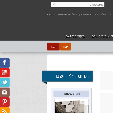
י אומות העולם
ביקור ביד ושם
קנה
תמוך
תרומה ליד ושם
חנות מקוונת