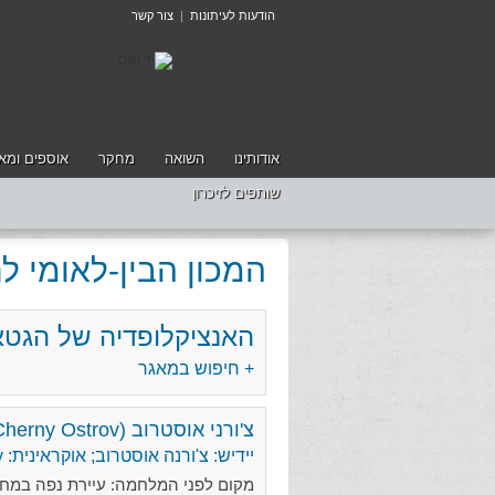
הודעות לעיתונות
|
צור קשר
אודותינו
השואה
מחקר
אוספים ומאג
שותפים לזיכרון
המכון הבין-לאומי 
האנציקלופדיה של הגטא
+ חיפוש במאגר
צ'ורני אוסטרוב (Cherny Ostrov)
יידיש: צ'ורנה אוסטרוב; אוקראינית: Chornyi Ostriv
מקום לפני המלחמה: עיירת נפה במחוז קמנץ-פודולסקי (odolsk