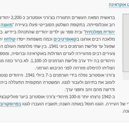
 אוקראינה
בראשית המאה העשרים התגוררו בצ'ורני
רוב אוכלוסייתה. בתקופת השלטון הסובייטי פעלו בעיירה "
מועצה
יהודית ממלכתית
" ובית ספר וגן ילדים יהודיים שהתנהלו ביידיש. ב
מלאכה רבים אורגנו ב
קואופרטיבים
וכמה משפחות ייסדו
קולחוז
יהו
שפעל עד פלישת הגרמנים ביוני 1941. בין שתי מלחמות העולם
צעירים רבים מהעיירה לערים הגדולות באוקראינה וברוסיה, ומספ
היהודים בה ירד ערב פלישת הגרמנים לכ-1,100. לא ברור 
הצליחו להימלט מזרחה לפני הכיבוש הגרמני.
צ'ורני אוסטרוב נפלה בידי הגרמנים ב-7 ביולי 1941. היהודים נצ
לעזוב את בתיהם ולעבור לגטו. המשטרה המקומית התעללה ביהו
ודרשה מהם זהב וחפצי ערך.
ב-1942 נרצחו יותר מ-100 מיהודי צ'ורני אוסטרוב ביער פווליקובצ
בפרוסקורוב