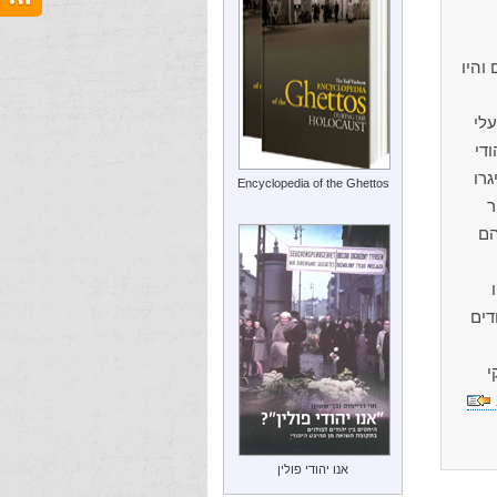
 אוסטרוב כ-2,200 יהודים והיו
עלי
די
 היגרו
Encyclopedia of the Ghettos
ר
כמה מהם
טוו
דים
קי
אנו יהודי פולין