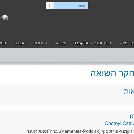
שפות
רי מידע
חינוך והוראה מתוקשבת
מוזיאון
תערוכות
הנצחה
חסיד
לחקר השואה
ות
Kamenets-P), ברה"מ/אוקראינה