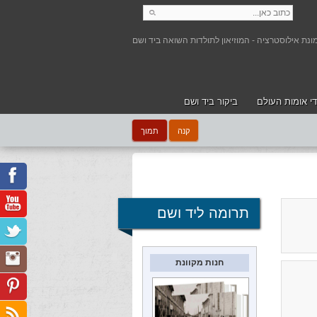
י אומות העולם
ביקור ביד ושם
קנה
תמוך
תרומה ליד ושם
חנות מקוונת