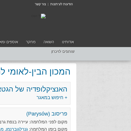
הודעות לעיתונות
|
צור קשר
אודותינו
השואה
מחקר
אוספים ומאג
שותפים לזיכרון
המכון הבין-לאומי 
האנציקלופדיה של הגטא
+ חיפוש במאגר
פריסוב (Parysów)
מקום לפני המלחמה: עיירה בנפת גרבולין (Garwolin), מחוז לובלין (ublin
מקום בזמן המלחמה:
גנרלגוברנמן, מח