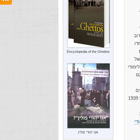
תר
וב
דו
Encyclopedia of the Ghettos
של
לימודי
ם
בים
סמוכים, רובם מגרבולין. הגרמנים נכנסו לפריסוב ב-17 בספטמבר 1939
די
אנו יהודי פולין