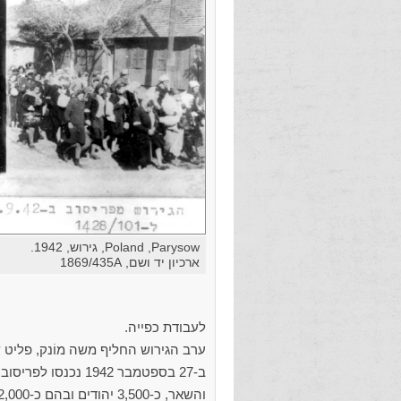
Poland ,Parysow, גירוש, 1942.
ארכיון יד ושם, 1869/435A
לעבודת כפייה.
ערב הגירוש החליף משה מוֹנק, פליט שבא לפריסוב בדצמבר 39
ב-27 בספטמבר 1942 נכנסו לפריסוב אנשי
והשאר, כ-3,500 יהודים ובהם כ-2,000 פליטים, גורשו למחנה ההשמדה