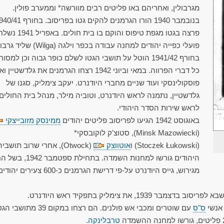
מגרבולין, ואחריהם באו פליטים רבים מוורשה* וממערב פולין.
בנובמבר 1940 הורו הגרמנים להקים גטו בפריסוב. בח
פרצה בגטו מגפת טיפוס והוקם בו בית חולים. באפריל 
פועלי כפייה יהודים למחנה עבודה בכפר וילגה (Wilga) 
בחורף 1941/42 הוטל על תושבי הגטו לשלם כופר גבוה וכן למסו
כל דברי הפרווה. במאי וביוני 1942 רצחו הגרמנים את גלדשטיין 
פוסקולינסקי ועוד שניים מחברי היודנרט. יעקב צימליק, סגנו של
גלדשטיין, נתמנה לראש היודנרט, וטוביה מילר, מנהל בית החולים
לראש שירות הסדר היהודי.
באוגוסט 1942 הגיעו לפריסוב פליטים יהודים
ממינסק מזובייצקי
(Minsk Mazowiecki), סטוצ'ק לוקובסקי*
(Stoczek Łukowski) ו
אוטווצק
(Otwock), אחרי שרוב תושביה
היהודים גורשו למחנות השמדה. בתחילת ס
מגירוש, גייס היודנרט על-פי דרישת הגרמנים כ-600 צעירים יהוד
19, את צימליק בתפקיד ראש היודנרט.
ס"ס
עם שוטרים ומכבי אש פולנים. הם רצחו במקום 39 מתוש
טרבלינקה
.