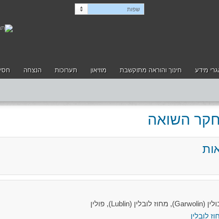
שפות
רי מידע
חינוך והוראה מתוקשבת
מוזיאון
תערוכות
הנצחה
חסיד
לחקר השואה
ות
L), פולין
וז לובלין