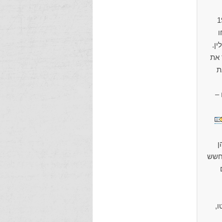
ורף 1940/41
1941 נשלחו
שליד גרבולין.
ר את
ואת
 –
ן
פטמבר 1942, בשל החשש
ים
בי הגטו,