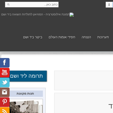
תערוכות
הנצחה
חסידי אומות העולם
ביקור ביד ושם
קנה
תמוך
תרומה ליד ושם
חנות מקוונת
ד