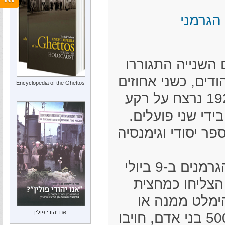
הגרמני
השנייה התגוררו
קוב כ-1,100 יהודים, כשני אחוזים
Encyclopedia of the Ghettos
מאוכלוסייתה. ב-1929 נרצח על רקע
ידי שני פועלים.
ר יסודי וגימנסיה
פסקוב נפלה בידי הגרמנים ב-9 ביולי
ה הצליחו כמחצית
ימלט ממנה או
אנו יהודי פולין
להתפנות מזרחה. היהודים שנותרו בעיר, כ-500 בני אדם, חויבו