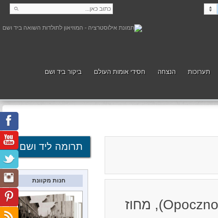
תערוכות
הנצחה
חסידי אומות העולם
ביקור ביד ושם
קנה
תמוך
תרומה ליד ושם
חנות מקוונת
מקום לפני המלחמה: עיירה בנפת אופוצ'נו (Opoczno), מחוז