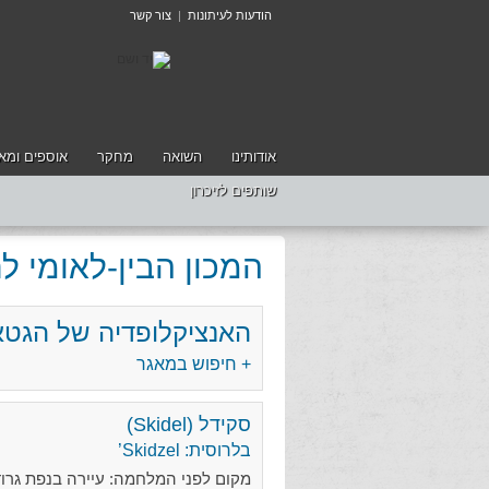
הודעות לעיתונות
|
צור קשר
אודותינו
השואה
מחקר
אוספים ומאג
שותפים לזיכרון
המכון הבין-לאומי 
האנציקלופדיה של הגטא
+ חיפוש במאגר
סקידל (Skidel)
בלרוסית: Skidzel’
מקום לפני המלחמה: עיירה בנפת גרודנה (Grodno), מחוז ביאליסטוק (iałystok