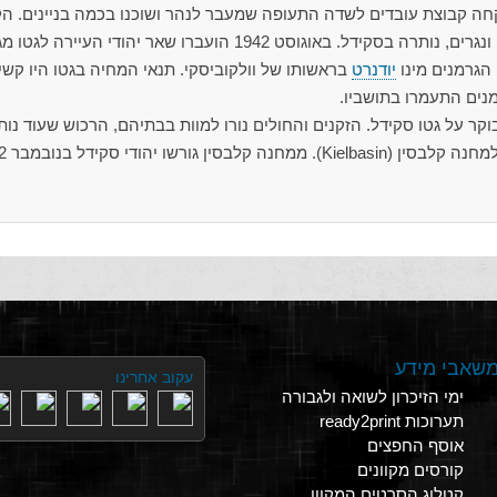
חה קבוצת עובדים לשדה התעופה שמעבר לנהר ושוכנו בכמה בניינים. ה
השנייה, שנמנו עמה סנדלרים, חייטים ונגרים, נותרה בסקידל. באוגוסט 1942 הועברו שאר יהודי העיירה 
 הגרמנים מינו
יודנרט
בראשותו של וולקוביסקי. תנאי המחיה בגטו היו קשי
מנים התעמרו בתושביו.
ו הגרמנים בבוקר על גטו סקידל. הזקנים והחולים נורו למוות בבתיהם, הרכוש שעוד נות
היהודים נגזל, ו-,330
שאבי מידע
עקוב אחרינו
ימי הזיכרון לשואה ולגבורה
תערוכות ready2print
אוסף החפצים
קורסים מקוונים
קטלוג הסרטים המקוון