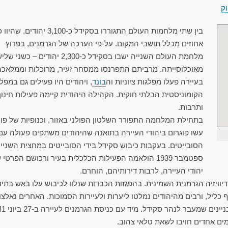
ק
אחוזים מכלל תושבי המקום. על-פי הערכה של הגרמנים, בפרוץ
מלחמת העולם השנייה ישבו בסקידל כ-2,300 יהודים – כשנ
מאוכלוסייתה. מרביתם התפרנסו ממסחר זעיר, מרוכלות וממלאכה
בעיירה פעלו מפלגות ציוניות וה
בונד
, ויהודים היו פעילים גם במפל
הקומוניסטית הבלתי חוקית. הקהילה היהודית קיימה פעילות חינוך
ותרבות.
בתחילת המלחמה התפורר השלטון הפולני באזור, וכנופיות של פו
עשו פוגרום ביהודי העיירה בתואנה שהיהודים משתפים פעולה עם
הסובייטים. בעקבות כיבוש סקידל בידי הסובייטים במחצית השניי
ספטמבר 1939 הולאמה הפעילות הכלכלית בעיר ורכושם הפרטי 
יהודי העיירה, לרבות דירותיהם, הוחרם.
קידל בידי הדיוויזיה הגרמנית השמינית. בהפגזות הכבדות שנלוו לכיבוש עלו באש בתי
כליל, ורבים מהיהודים נמלטו ליערות ולעיירות הסמוכות. האחרים נאלצו
להצטופף בבתים המעטים שנותרו ובבניינ
מים אחדים חויבו לשאת טלאי צהוב.