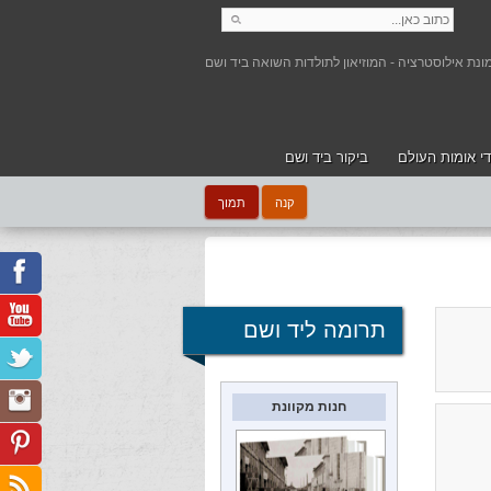
י אומות העולם
ביקור ביד ושם
קנה
תמוך
תרומה ליד ושם
חנות מקוונת