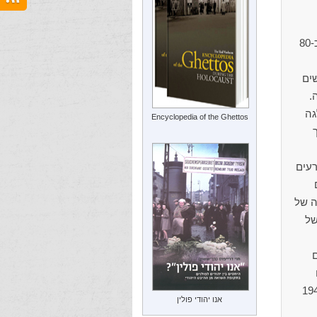
בין שתי מלחמות העולם התגוררו בסקידל כ-3,100 יהודים, שהיוו כ-80
י שלישים
.
גה
Encyclopedia of the Ghettos
רעים
ה של
של
ם
ים שמעבר לנהר סקידל. מיד עם כניסת הגרמנים לעיירה ב-27 ביוני 1941
אנו יהודי פולין