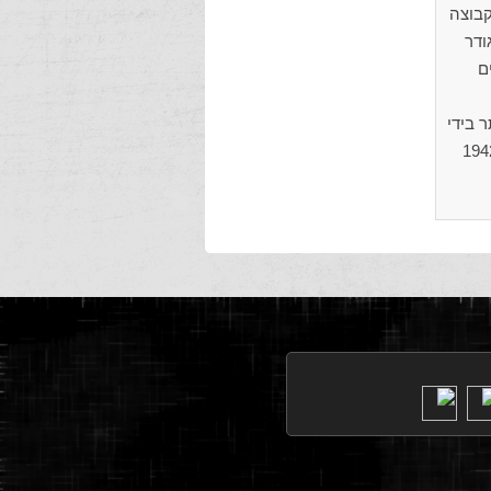
קבוצה
לגטו מגודר
ם
ר בידי
2 יהודים הועברו למחנה קלבסין (Kielbasin). ממחנה קלבסין גורשו יהודי סקידל בנובמבר 1942