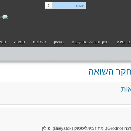
שפות
רי מידע
חינוך והוראה מתוקשבת
מוזיאון
תערוכות
הנצחה
חסיד
לחקר השואה
ות
B), פולין