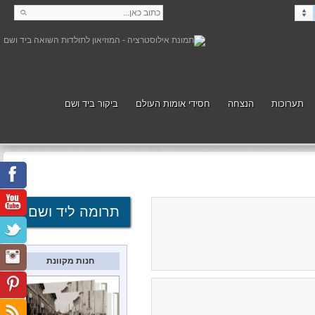
תערוכות
הנצחה
חסידי אומות העולם
ביקור ביד ושם
קנה
תמוך
תרומה ליד ושם
חנות מקוונת