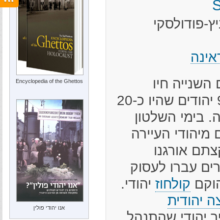
ץ-פודולסקי
אינה
השנייה חיו
Encyclopedia of the Ghettos
בסולובקובצי כ-900 יהודים שהיו כ-20
. בימי השלטון
 מיהודי העיירה
צתם אורגנו
ים עברו לעסוק
הוקם
קולחוז
יהודי.
ה יהודית
אנו יהודי פולין
ר יהודי שהתנהל