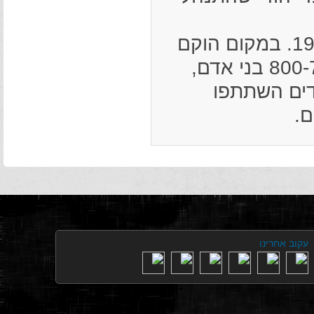
הגרמנים כבשו את סולובקובצי ב-9 ביולי 1941. במקום הוקם
גטו. הגטו חוסל בסתיו 1942; תושביו, כ-800-700 בני אדם,
דים השתתפו
ם.
עקוב אחרינו