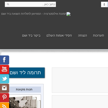
תערוכות
הנצחה
חסידי אומות העולם
ביקור ביד ושם
קנה
תמוך
תרומה ליד ושם
חנות מקוונת