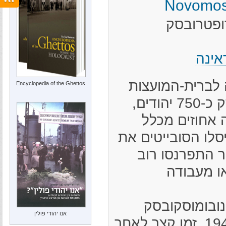
ופטרובסק
אינה
 לברית-המועצות
Encyclopedia of the Ghettos
נמנו בנובומוסקובסק כ-750 יהודים,
 אחוזים מכלל
לו הסובייטים את
 התפרנסו רוב
ו מעבודה
נובומוסקובסק
אנו יהודי פולין
ב-27 בספטמבר 1941. זמן קצר לאחר