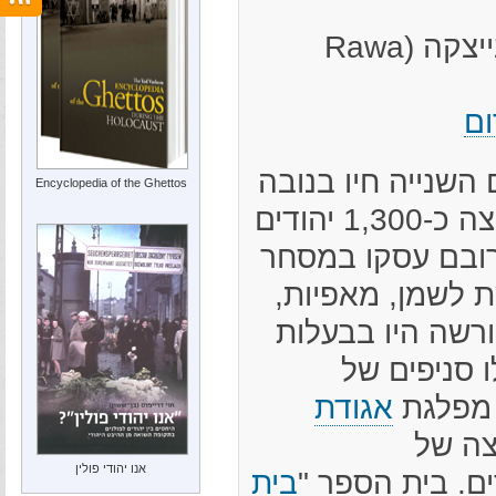
מקום לפני המלחמה: עיירה בנפת רווה מזובייצקה (Rawa
ום
שנייה חיו בנובה
Encyclopedia of the Ghettos
מיאסטו שעל הפיליצה כ-1,300 יהודים
רובם עסקו במסחר
 לשמן, מאפיות,
ורשה היו בבעלות
ו סניפים של
 מפלגת
אגודת
צה של
אנו יהודי פולין
ים. בית הספר "
בית