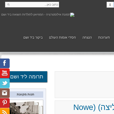
תערוכות
הנצחה
חסידי אומות העולם
ביקור ביד ושם
קנה
תמוך
תרומה ליד ושם
חנות מקוונת
נובה מיאסטו נאד פיליצה (שעל נהר פיליצה) (Nowe