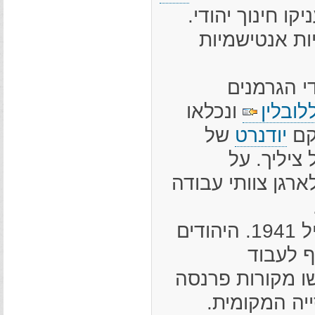
יקו חינוך יהודי.
ת אנטישמיות
י הגרמנים
לובלין
ונכלאו
קם
יודנרט
של
ציליך. על
ארגן צוותי עבודה
הגרמנים הקימו בעיירה גטו, וזה נסגר באפריל 1941. היהודים
ף לעבוד
ו מקורות פרנסה
ייה המקומית.