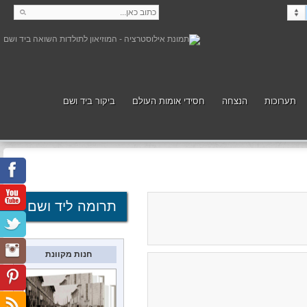
תערוכות
הנצחה
חסידי אומות העולם
ביקור ביד ושם
קנה
תמוך
תרומה ליד ושם
חנות מקוונת