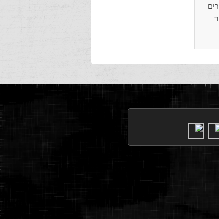
 – צעירים
ד