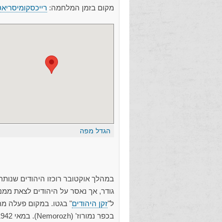
מקום בזמן המלחמה:
רייכסקומיסריאט
הגדל מפה
במהלך אוקטובר רוכזו היהודים שנותרו 
ל"
זקן היהודים
בכפר נמורוז' (Nemorozh). במאי 1942 הובאו לזווניגורודקה כמה עשרות יהודים מגטו