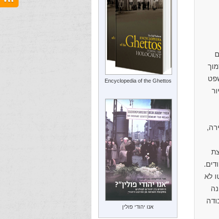
ם
מוך
שפט
Encyclopedia of the Ghettos
ור
הודי העיירה,
 קבוצת
ו לא
י על השרוול. יהודי ששמו לזוריק (Lazurik) מונה
 עבודה
אנו יהודי פולין