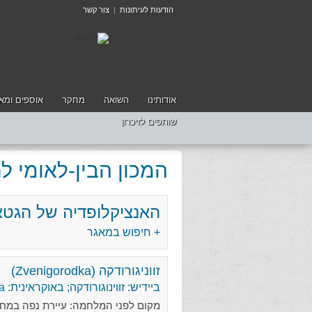
הודעות לעיתונות
|
צור קשר
אודותינו
השואה
מחקר
אוספים ומאג
שותפים לזיכרון
המכון הבין-לאומי 
האנציקלופדיה של הגטא
+ חיפוש במאגר
זווניגורודקה (Zvenigorodka)
ביידיש: זווינוגורודקה; באוקראינית: Zvenyhorodka
מקום לפני המלחמה: עיירת נפה במחוז קייב (Kiev), ברה"