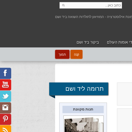
י אומות העולם
ביקור ביד ושם
קנה
תמוך
תרומה ליד ושם
חנות מקוונת