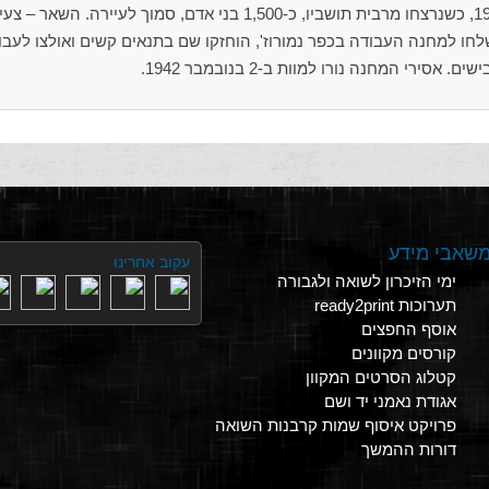
הגטו חוסל ככל הנראה ב-14 ביולי 1942, כשנרצחו מרבית תושביו, כ-1,500 בני אדם, סמוך לעיירה. השאר
לחו למחנה העבודה בכפר נמורוז', הוחזקו שם בתנאים קשים ואולצו לעבו
ירי המחנה נורו למוות ב-2 בנובמבר 1942.
שאבי מידע
עקוב אחרינו
ימי הזיכרון לשואה ולגבורה
תערוכות ready2print
אוסף החפצים
קורסים מקוונים
קטלוג הסרטים המקוון
אגודת נאמני יד ושם
פרויקט איסוף שמות קרבנות השואה
דורות ההמשך