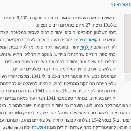
 אוקראינה
בראשית המאה העשרים התגוררו בזווניגורודקה כ-6,400 יהודים.
ב-1918 נרצחו 27 מהם בפוגרום ורבים נפצעו.
בימי השלטון הסובייטי הוסיפו יהודים רבים לעסוק במלאכה, קצת
התארגנו ב
קואופרטיבים
. יהודים מעטים עברו לעבוד לחקלאות, וס
לעיירה הוקם
קולחוז
יהודי. בזווניגורודקה פעלו מחלקה בבית המ
ובתי ספר יהודיים שהתנהלו ביידיש. בעקבות תהליכי התיעוש והעי
בברית-המועצות עזבו יהודים רבים את העיירה בשנות העשרים
והשלושים, וערב פרוץ המלחמה נותרו בה כאלפיים יהודים.
הגרמנים כבשו את זווניגורודקה ב-29 ביולי 1941. מקצת י
שלא הייתה מרוחקת ממסילת ברזל, הצליחו להימלט או להתפנות
מזרחה עוד לפני הכיבוש. ב-16 באוגוסט 1941 רצחו הגרמנים
יהודים בעיירה, ובמהלך ספטמבר 1941 רצחו עוד כמאה גברים יהודים.
בזווניגורודקה בגטו. לגטו הועברו גם יהודים ממקומות יישוב סמוכים. הגט
גודר, אך נאסר על היהודים לצאת ממנו, והם נצטוו לשאת סרט זיהו
" בגטו. במקום פעלה מרפאה. ב-5 במאי 1942 נשלחה קבוצה גדולה של צעירים מהגטו למחנה
אולשנה
(Olshana).