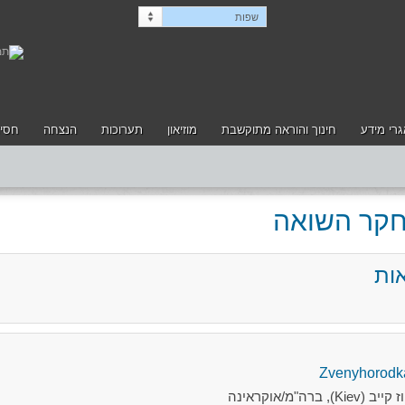
שפות
רי מידע
חינוך והוראה מתוקשבת
מוזיאון
תערוכות
הנצחה
חסיד
לחקר השואה
ות
מ/אוקראינה