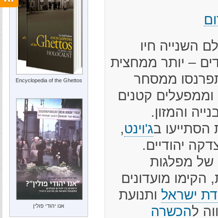
ום
 השנייה חיו
 כ-3,500 יהודים – יותר ממחצית
פרנסו ממסחר
Encyclopedia of the Ghettos
 וממפעלים קטנים
יה והמזון.
הסתייעו ב
ג'וינט
,
דקה יהודיים.
 של מפלגות
ת, הקימו מועדונים
דת ישראל
ותנועת
אנו יהודי פולין
וה ל
הכשרה