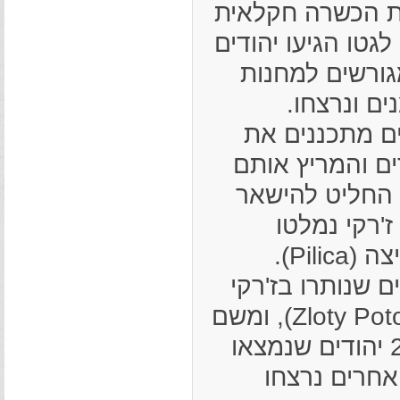
ות הכשרה חקלאית
 לגטו הגיעו יהודים
י המגורשים למחנות
ם ונרצחו.
 שהגרמנים מתכננים את
ים והמריץ אותם
 החליט להישאר
ז'רקי נמלטו
Pil).
19 ריכזו את כ-800 היהודים שנותרו בז'רקי
והריצו אותם לתחנת הרכבת זלוטי פוטוק (Zloty Potok), ומשם
. 23 יהודים שנמצאו
אחרים נרצחו