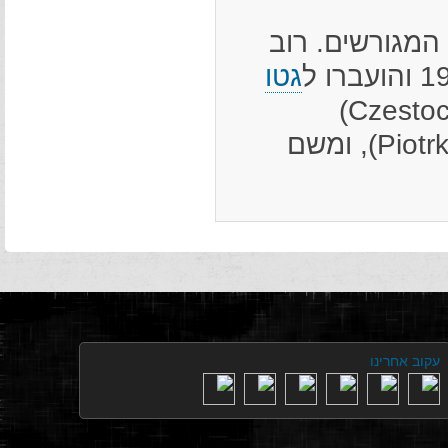
 חפצי המגורשים. רוב
גטו
(Piotrkow Trybunalski), ומשם
עקוב אחרינו