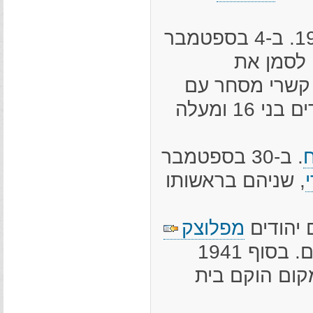
הגרמנים כבשו את ז'רקי ב-2 בספטמבר 1939. ב-4 בספטמבר
ויבו לסמן את
הם לקיים קשרי מסחר עם
לא-יהודים, הוטלו עליהם תשלומי כופר, ויהודים בני 16 ומעלה
ח
. ב-30 בספטמבר
, שניהם בראשותו
מפלוצק
(Plock). היודנרט פתח מטבח ציבורי לנזקקים. בסוף 1941
קום הוקם בית