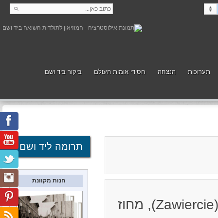
תערוכות
הנצחה
חסידי אומות העולם
ביקור ביד ושם
קנה
תמוך
תרומה ליד ושם
חנות מקוונת
מקום לפני המלחמה: עיירה בנפת זוויירצ'יה (Zawiercie), מחוז