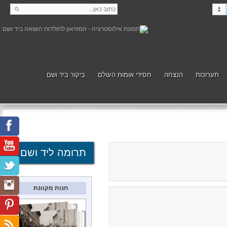
תערוכות
הנצחה
חסידי אומות העולם
ביקור ביד ושם
קנה
תמוך
תרומה ליד ושם
חנות מקוונת