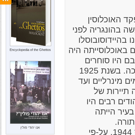
19, במיפקד האוכלוסין
ה בהונגריה לפני
ו בהיידוסובוסלו
ורם באוכלוסייתה היה
Encyclopedia of the Ghettos
בם היו סוחרים
ומיעוטם בעלי מלאכה. בשנת 1925
ים מינרליים ועד
תיירות של
דים רבים היו
בעיר הייתה
תורה.
אנו יהודי פולין
הצבא הגרמני כבש את הונגריה ב-19 במרס 1944. על-פי