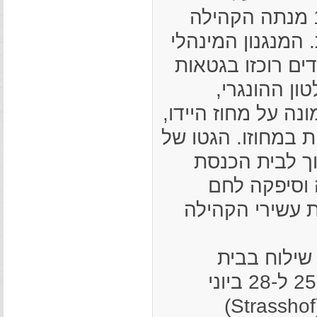
מיפקד שנערך בשבוע השני של אפריל 1944 מנתה הקהילה
היידוסובוסלו 409 נפשות. המנגנון המינהלי
דים רוכזו בגטאות
ון ההונגרי,
1 הורה סגן הממונה על מחוז היידו,
Las), להקים גטאות במחוזו. הגטו של
ך לבית הכנסת
אפייה וסיפקה לחם
ת עשירי הקהילה
מרכז שילוח בבית
(Debrecen), ובין 25 ל-28 ביוני
1944 הם גורשו משם – קצתם לשטרסהוף (Strasshof)