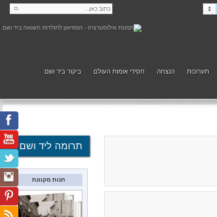
תערוכות
הנצחה
חסידי אומות העולם
ביקור ביד ושם
קנה
תמוך
תרומה ליד ושם
חנות מקוונת