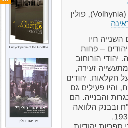
ן
אינה
השנייה חיו
ורוחוב כ-3,100 יהודים – פחות
Encyclopedia of the Ghettos
 יהודי הורוחוב
תעשייה זעירה,
חקלאות. יהודים
, והיו פעילים גם
רות והבנייה. הם
ח ובבנק הלוואה
אנו יהודי פולין
 ספריות יהודיות