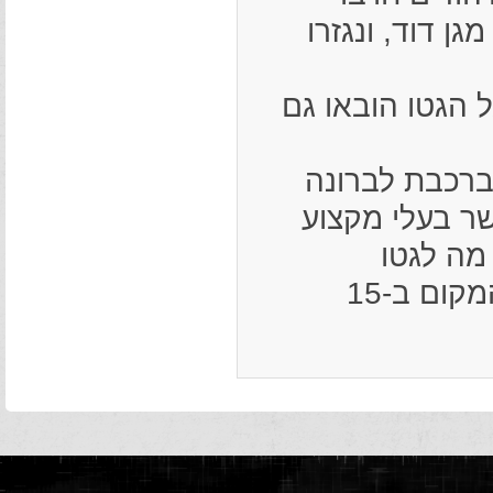
ן דוד, ונגזרו
ר. אל הגטו הובאו גם
תושביו הוסעו ברכבת לברונה
מישה-עשר בעלי מקצוע
מה לגטו
(Antopol) ונרצחו שם עם יהודי המקום ב-15