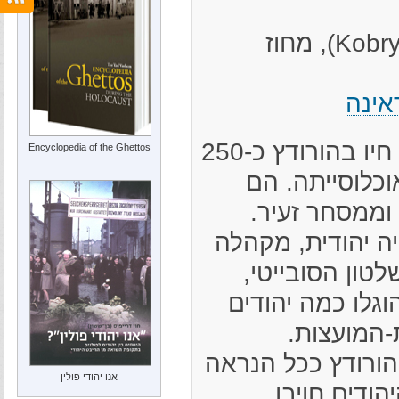
מקום לפני המלחמה: עיירה בנפת קוברין (Kobryń), מחוז
אינה
בין מלחמות העולם חיו בהורודץ כ-250
Encyclopedia of the Ghettos
וכלוסייתה. הם
ממסחר זעיר.
ה יהודית, מקהלה
לטון הסובייטי,
מבר 1939, הוגלו כמה יהודים
-המועצות.
הורודץ ככל הנראה
אנו יהודי פולין
יוני 1941. היהודים חויבו