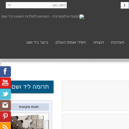
תערוכות
הנצחה
חסידי אומות העולם
ביקור ביד ושם
קנה
תמוך
תרומה ליד ושם
חנות מקוונת