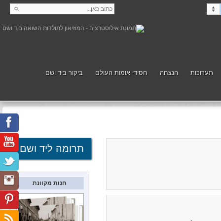
תערוכות
הנצחה
חסידי אומות העולם
ביקור ביד ושם
קנה
תמוך
תרומה ליד ושם
חנות מקוונת