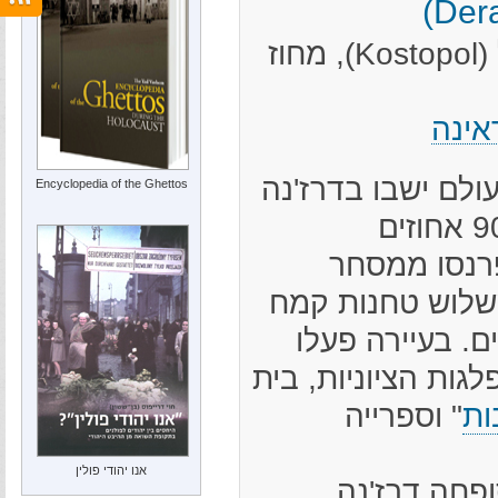
מקום לפני המלחמה: עיירה בנפת קוסטופול (Kostopol), מחוז
אינה
ולם ישבו בדרז'נה
Encyclopedia of the Ghettos
כ-620 יהודים – כ-90 אחוזים
רנסו ממסחר
משלוש טחנות קמח
ם. בעיירה פעלו
גות הציוניות, בית
ות
" וספרייה
אנו יהודי פולין
מבר 1939 סופחה דרז'נה