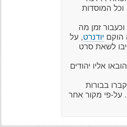
וכל המוסדות
מנים כבשו את דרז'נה ב-28 ביוני 1941, וכעבור זמן מה
ה הוקם
יודנרט
, על
ויבו לשאת סרט
רה גטו, והובאו אליו יהודים
הגטו ונקברו בבורות
 על-פי מקור אחר