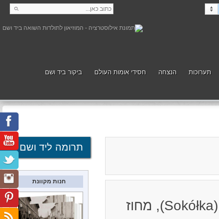
תערוכות
הנצחה
חסידי אומות העולם
ביקור ביד ושם
קנה
תמוך
תרומה ליד ושם
חנות מקוונת
מקום לפני המלחמה: עיירה בנפת סוקולקה (Sokółka), מחוז