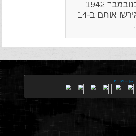
סוחובולה. את היהודים הנותרים גירשו ב-2 בנובמבר 1942
למחנה המעבר קלבסין (Kielbasin), ומשם גירשו אותם ב-14
.
עקוב אחרינו