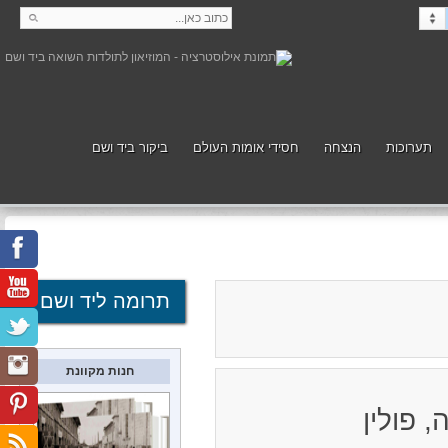
תערוכות
הנצחה
חסידי אומות העולם
ביקור ביד ושם
קנה
תמוך
תרומה ליד ושם
חנות מקוונת
 פולין