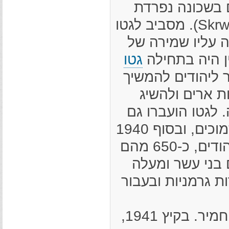
 בניינים בשכונה נפרדת
ליד הנהר סקווה (Skrwa). מסביב לגטו
ה עליו שמירה של
ין היה בתחילה
גטו
 ליהודים להמשיך
ת ארים ולהשיג
 לגטו הועברו גם
פליטים מיישובים סמוכים, ובסוף 1940
היו בגטו כ-2,250 יהודים, כ-650 מהם
 בני עשר ומעלה
ת גרמניות ובעבור
המצב בגטו הלך והחמיר. בקיץ 1941,