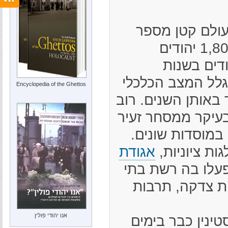
עולם קטן מספר
יהודי גוסטינין מכ-1,800 יהודים
 לכ-250 יהודים בשנות
גלל המצב הכלכלי
Encyclopedia of the Ghettos
 באותן השנים. רוב
בעיקר ממסחר זעיר
במוסדות שונים.
ות ציוניות,
אגודת
 פעלו בה רשת בתי
ות צדקה, תרבות
אנו יהודי פולין
טינין כבר בימים