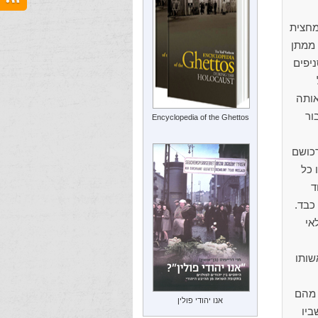
-2,300 יהודים – כמחצית
 ממתן
ניפים
אותה
ור
Encyclopedia of the Ghettos
חלו בשוד רכושם
 בסוף ספטמבר 1939 רוכזו כל
ד
כבד.
לאי
שותו
אשית 1940 הוקם בגומבין גטו ושוכנו בו כ-2,100 יהודים, כ-250 מהם
אנו יהודי פולין
ביו