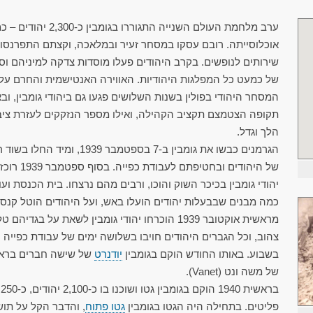
ערב מלחמת העולם השנייה התגוררו בגומבין כ
אוכלוסייתה. רובם עסקו במסחר זעיר ובמלאכה, וקצתם התפרנסו
שירותים לנופשים. בקרב היהודים פעלו מוסדות צדקה למיניהם וס
של כמעט כל המפלגות היהודיות. האווירה האנטישמית והחרם על
המסחר היהודי בפולין בשנות השלושים פגעו גם ביהודי גומבין, וב
תקופה הצטמצם תקציב הקהילה, ואילו מספר הנזקקים לעזרת ציב
הלך וגדל.
הגרמנים כבשו את גומבין ב-7 בספטמבר 1939, ומיד ה
של היהודים ובחטיפתם לעבודת כפייה.
יהודי גומבין בכיכר השוק והוכו, ורבים מהם נרצחו. בית הכנסת ועו
כמה מבנים שבבעלות יהודים הועלו באש, ועל היהודים הוטל קנס 
מראשית אוקטובר 1939 הוכרחו יהודי גומבין לשאת על בגדיהם ט
צהוב, וכל הגברים היהודים חויבו בשלושה ימים של עבודת כפייה
בשבוע. באותו החודש הוקם בגומבין
יודנרט
של שישה חברים ברא
של משה ונט (Vanet).
בר
פליטים. בתחילה היה הגטו בגומבין
גטו פתוח
, והדבר הקל על תוש