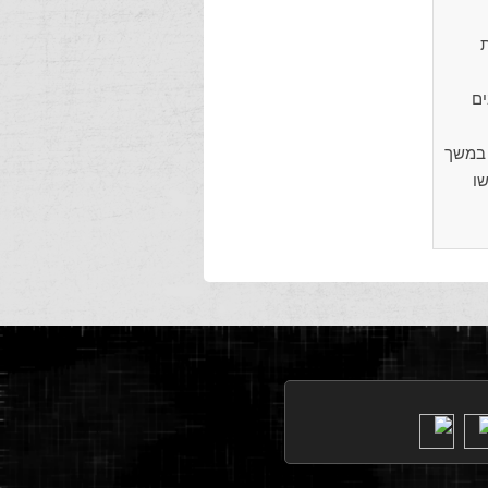
ות
דים, ורבים
חזקו בה במשך
טו גורשו