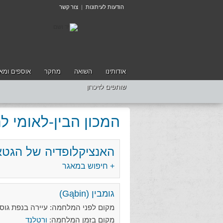
הודעות לעיתונות
|
צור קשר
אודותינו
השואה
מחקר
אוספים ומאג
שותפים לזיכרון
המכון הבין-לאומי 
האנציקלופדיה של הגטא
+ חיפוש במאגר
גומבין (Gąbin)
מקום לפני המלחמה: עיירה בנפת גוסטינין (Gostynin), מחוז ור
מקום בזמן המלחמה:
ורטלנד