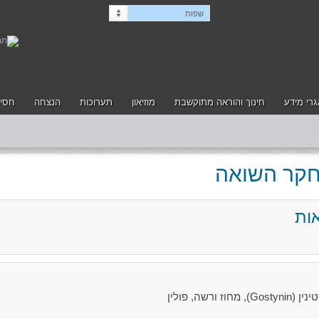
שפות
רי מידע
חינוך והוראה מתוקשבת
מוזיאון
תערוכות
הנצחה
חסיד
לחקר השואה
ות
שה, פולין