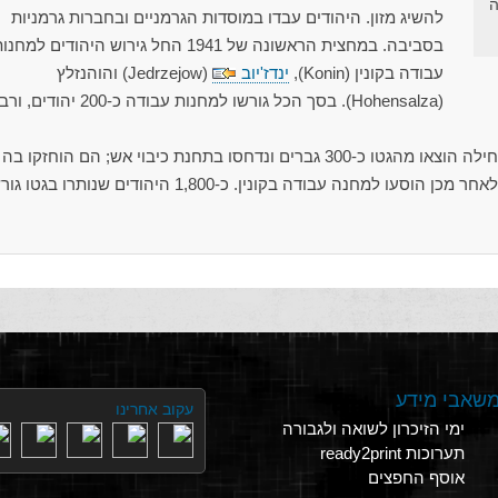
ה
להשיג מזון. היהודים עבדו במוסדות הגרמניים ובחברות גרמניות
בסביבה. במחצית הראשונה של 1941 החל גירוש היהודים למחנ
עבודה בקונין (Konin),
ינדז'יוב
(Jedrzejow) והוהנזלץ
(Hohensalza). בסך הכל גורשו למחנות עבודה כ-200 יהו
גטו גומבין חוסל ב-12 במאי 1942. בתחילה הוצאו מהגטו כ-300 גברים ונדחסו בתחנת כיבוי אש; הם הו
יממה בלי מים ומזון, וכמה מהם נורו, ולאחר מכן הוסעו למחנה עבודה בקונין. כ-1,800 היהודים שנותרו בג
שאבי מידע
עקוב אחרינו
ימי הזיכרון לשואה ולגבורה
תערוכות ready2print
אוסף החפצים