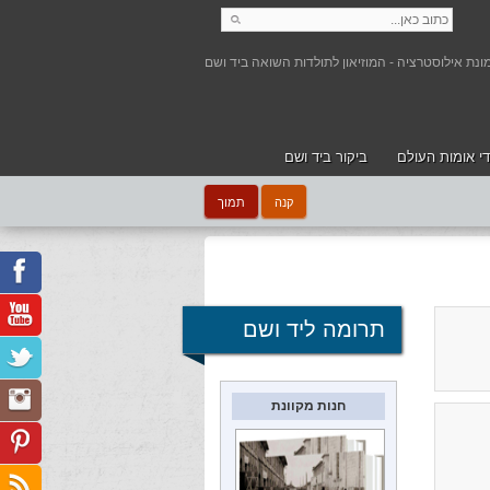
י אומות העולם
ביקור ביד ושם
קנה
תמוך
תרומה ליד ושם
חנות מקוונת