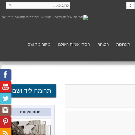
תערוכות
הנצחה
חסידי אומות העולם
ביקור ביד ושם
קנה
תמוך
תרומה ליד ושם
חנות מקוונת