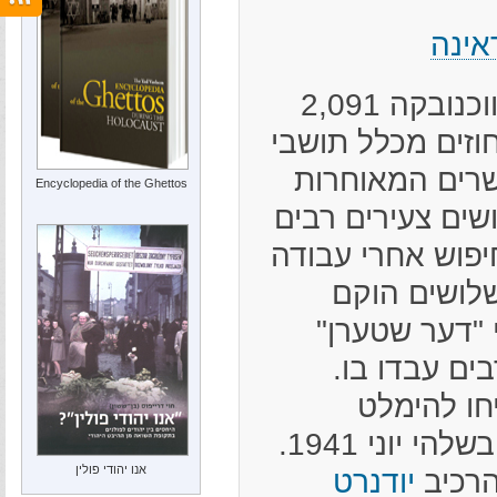
אינה
ב-1926 התגוררו בווכנובקה 2,091
ם, שהיוו 35 אחוזים מכלל תושבי
שרים המאוחרות
Encyclopedia of the Ghettos
ים צעירים רבים
יפוש אחרי עבודה
שלושים הוקם
 "דער שטערן"
בים עבדו בו.
חו להימלט
מווכנובקה טרם כיבושה על ידי צבא גרמניה בשלהי יוני 1941.
אנו יהודי פולין
הרכיב
יודנרט