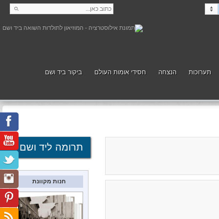
תערוכות
הנצחה
חסידי אומות העולם
ביקור ביד ושם
קנה
תמוך
תרומה ליד ושם
חנות מקוונת