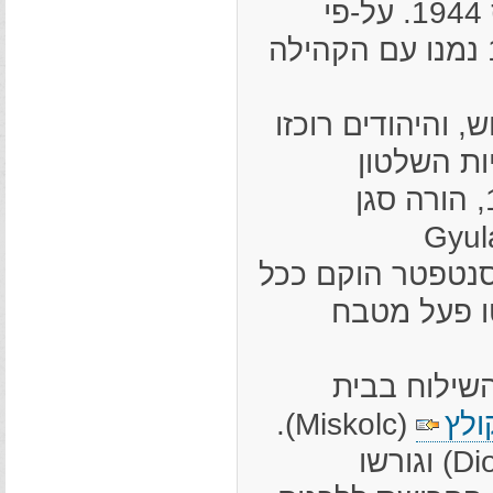
הצבא הגרמני כבש את הונגריה ב-19 במרס 1944. על-פי
מיפקד שנערך בשבוע השני של אפריל 1944 נמנו עם הקהילה
, והיהודים רוכזו
ות השלטון
ההונגרי, המרכזי והמקומי. ב-13 במאי 1944, הורה סגן
על מחוז בורשוד, גיולה מיקולצקי (Gyula
ו שיוסנטפטר הוקם ככל
שנייה של מאי 1944. בגטו פעל מטבח
מרכז השילוח בבית
ולץ
(Miskolc).
(Diosgyor) וגורשו