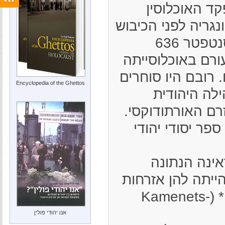
19, במיפקד האוכלוסין
גריה לפני הכיבוש
הגרמני, נמנו בשיוסנטפטר 636
ורם באוכלוסייתה
 רובם היו סוחרים
Encyclopedia of the Ghettos
לה היהודית
רם האורתודוקסי.
פר יסודי יהודי
וקראינה הנתונה
ייתה להן אזרחות
הונגרית. המגורשים נרצחו בקמניץ-פודולסקי* (Kamenets-
אנו יהודי פולין