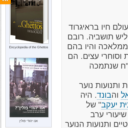
ולם חיו בראיגרוד
 כשליש תושביה. רובם
מלאכה והיו בהם
Encyclopedia of the Ghettos
 וסוחרי עצים. הם
"ח שנתמכה
 ותנועות נוער
ל
וה
בונד
. היה
ית יעקב
" של
שיעורי ערב
אנו יהודי פולין
יים ותנועות הנוער