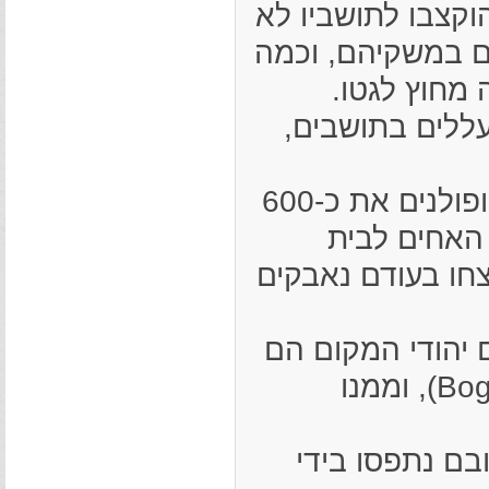
הוקצבו לתושביו לא
ים במשקיהם, וכמה
מחוץ לגטו.
עללים בתושבים,
בסוף אוקטובר 1942 גירשו שוטרים גרמנים ופולנים את כ-600
רבעת האחים לבית
צחו בעודם נאבקים
ם יהודי המקום הם
הועברו משם למחנה המעבר בוגושה (Bogusza), וממנו
בם נתפסו בידי