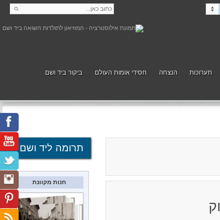
תערוכות
הנצחה
חסידי אומות העולם
ביקור ביד ושם
קנה
תמוך
תרומה ליד ושם
חנות מקוונת
ק