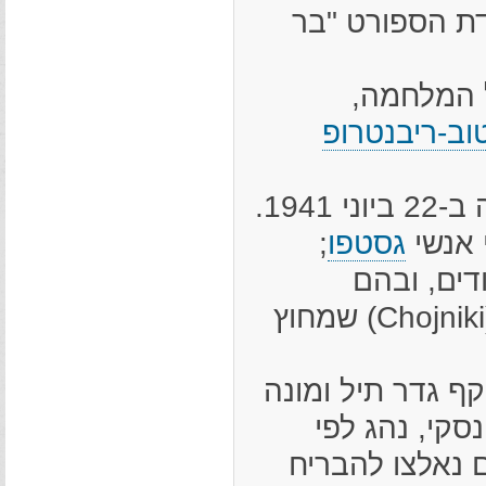
ודת הספורט "בר
ל המלחמה,
וב-ריבנטרופ
הגרמנים שבו וכבשו את ראיגרוד ככל הנראה ב-22 ביוני 1941.
 אנשי
גסטפו
;
דים, ובהם
משפחות שלמות, הובילו אותם ליער חוינקי (Chojniki) שמחוץ
סקי, נהג לפי
ם נאלצו להבריח