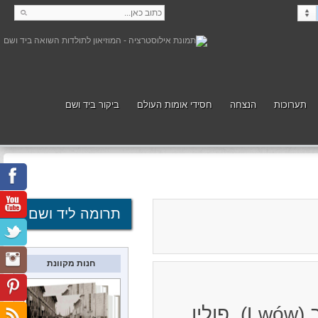
תערוכות
הנצחה
חסידי אומות העולם
ביקור ביד ושם
קנה
תמוך
תרומה ליד ושם
חנות מקוונת
ין