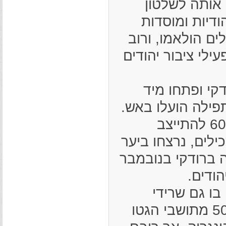
אותה לשלטון
ודיות ומוסדות
ם הולאמו, ורוב
עילי ציבור יהודים
את רודקי ופתחו מיד
פילה הועלו באש.
באמצע יולי 1941 נצטוו היהודים בני 15 עד 60 להתייצב
, בעיקר משכילים, נרצחו ביער
ברודקי בנובמבר
רוכזו בו גם שרידי
קהילות הסביבה. בחודשים הבאים מתו כ-500 מתושבי הגטו