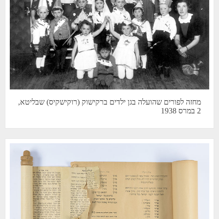
מחזה לפורים שהועלה בגן ילדים ברקישוק (רוקישקיס) שבליטא,
2 במרס 1938