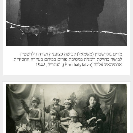
מרים גולדשטיין (משמאל) לבושה כצועניה ושרה גולדשטיין
לבושה כחיילת רומניה במסיבת פורים בביתם בעיירה החסידית
ארמיהאיפאלבה (Érmihályfalva), הונגריה, 1942