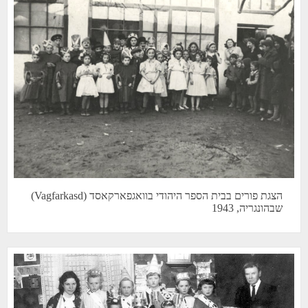
הצגת פורים בבית הספר היהודי בוואגפארקאסד (Vagfarkasd)
שבהונגריה, 1943