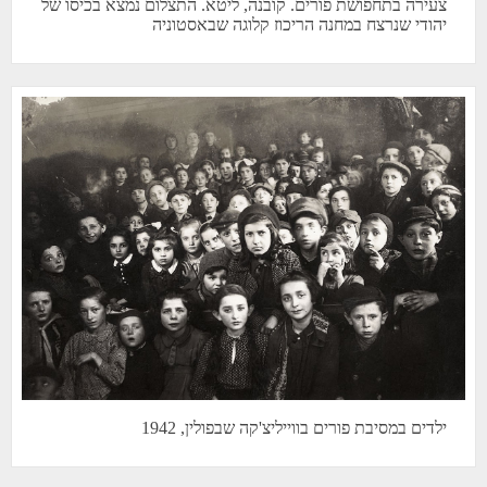
צעירה בתחפושת פורים. קובנה, ליטא. התצלום נמצא בכיסו של
יהודי שנרצח במחנה הריכוז קלוגה שבאסטוניה
ילדים במסיבת פורים בווייליצ'קה שבפולין, 1942