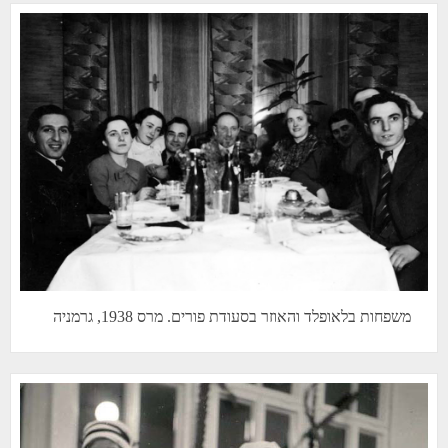
משפחות בלאופלד והאוזר בסעודת פורים. מרס 1938, גרמניה