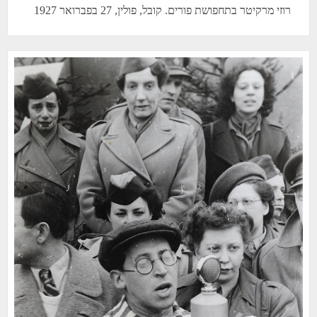
רוזי מרקיטר בתחפושת פורים. קובל, פולין, 27 בפברואר 1927