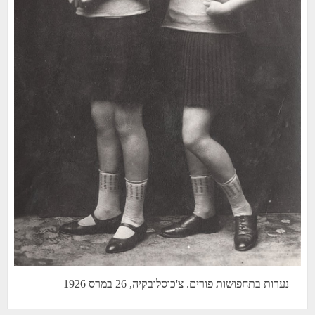
נערות בתחפושות פורים. צ'כוסלובקיה, 26 במרס 1926