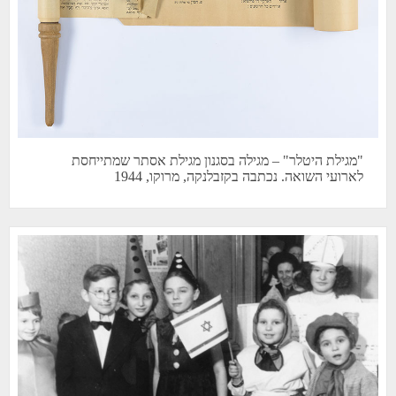
"מגילת היטלר" – מגילה בסגנון מגילת אסתר שמתייחסת
לארועי השואה. נכתבה בקזבלנקה, מרוקו, 1944