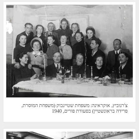
צ'רנוביץ, אוקראינה: משפחת שטיינבוק (משפחת המוסרת,
פרידה בראונשטיין) בסעודת פורים, 1940