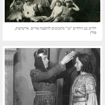
ילדים בגן הילדים "גני" מתכוננים להופעת פורים. איישישוק,
פולין